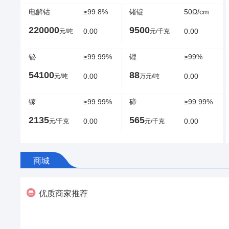
电解钴
≥99.8%
锗锭
50Ω/cm
220000
9500
0.00
0.00
元/吨
元/千克
铋
≥99.99%
锂
≥99%
54100
88
0.00
0.00
元/吨
万元/吨
镓
≥99.99%
碲
≥99.99%
2135
565
0.00
0.00
元/千克
元/千克

商城
优质商家推荐