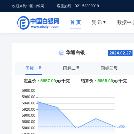
欢迎来到中国白银网！
客服热线：021-53390919
首 页
资 讯
数据中

华通白银
2024.02.27
国标一号
国标二号
国标三号
定盘价：
5857.00
元/千克
结算价：
5865.00
元/千克
式在长沙举行
上海华通铂银主承办2023年第二十二届中国国际白银