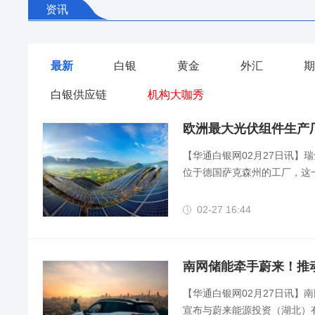

资讯
最新
白银
黄金
外汇
期
白银供应链
机构大咖秀
欧洲最大光伏组件生产厂
【华通白银网02月27日讯
位于德国萨克森州的工厂，这
02-27 16:44

南网储能牵手蔚来！推
【华通白银网02月27日讯
宣布与蔚来能源投资（湖北）有