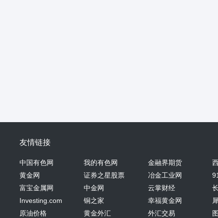
友情链接
中国有色网
我的有色网
金融界期货
黄金网
证券之星股票
冶金工业网
9
富宝金属网
中金网
云掌财经
Investing.com
铜之家
幸福黄金网
原油价格
黄金外汇
外汇交易