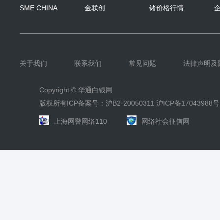
SME CHINA
金联创
锗价格行情
关于我们
联系我们
常见问题
法律声明及
Copyright ©
华通白银网
版权所有ICP备案号：沪B2-20050311
沪ICP备17043988号
上海网警网络110
网络社会征信网